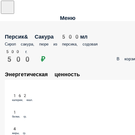
Меню
Персик& Сакура 500мл
Сироп сакура, пюре из персика, содовая
500 г.
500 ₽
В корзи
Энергетическая ценность
162
калории, ккал.
1
белки, гр.
4
жиры, гр.