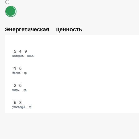
Бесплатно
Энергетическая ценность
549
калории, ккал.
16
белки, гр.
26
жиры, гр.
63
углеводы, гр.